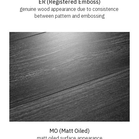
ER (Registered Emboss)
genuine wood appearance due to consistence 
between pattern and embossing
MO (Matt Oiled)
matt oiled surface appearance