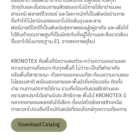
ธรรมชาติ ซึ่งผลิตมาจากป่าไม้สนที่เราปลูกเอง โดยทุก
วัตถุดิบและขั้นตอนการผลิตของเราไม่มีการใช้ยาฆ่าแมลง
สารเคมี พลาสติไซเซอร์ และโลหะหนักที่เป็นพิษต่อร่างกาย
จึงทําให้ไม้ลามิเนตของเราไม่มีกลิ่นฉุนและสาร
ฟอร์มาลดีไฮด์ที่เป็นพิษต่อสุขภาพของผู้อยู่อาศัย และเพื่อให้
ได้สินค้าคุณภาพสูงที่เป็นมิตรกับทั้งผู้ใช้งานและสิ่งแวดล้อม
ซึ่งเราได้รับมาตรฐาน E1 จากสหภาพยุโรป
KRONOTEX คือพื้นที่มีความลงตัวระหว่างความงดงามและ
ความทนทานที่เหมาะกับทุกพื้นที่ ไม่ว่าจะเป็นที่พักอาศัย
หรือพื้นที่สาธารณะ ด้วยการออกแบบที่สะท้อนความงามของ
ไม้ธรรมชาติ พร้อมลวดลายและพื้นผิวที่เหมือนจริง ติดตั้ง
ง่าย ทนทานต่อการใช้งาน รวมถึงป้องกันรอยขีดข่วนและ
คราบสกปรกได้อย่างมีประสิทธิภาพ พื้นไม้ KRONOTEX มี
หลากหลายคอลเลกชันให้เลือก ตั้งแต่สไตล์คลาสสิกเหนือ
กาลเวลาไปจนถึงดีไซน์ทันสมัยที่ตอบโจทย์ทุกความต้องการ
Download Catalog